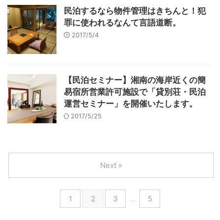
民泊するなら物件管理はきちんと！犯
罪に使われるなんて言語道断。
2017/5/4
【民泊セミナー】湘南の海岸近くの簡
易宿所営業許可施設で「貸別荘・民泊
運営セミナー」を開催いたします。
2017/5/25
Next »
1
2
3
…
5